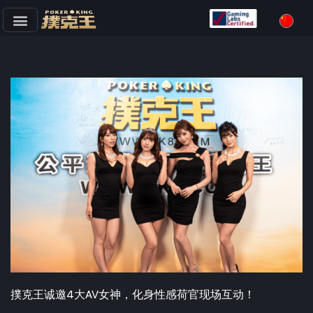
跳
至
正
文
撲克王诚邀4大AV女神，化身性感荷官现场互动！