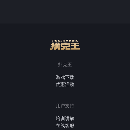
扑克王
游戏下载
优惠活动
用户支持
培训讲解
在线客服