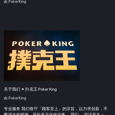
PokerKing
由
关于我们 ✦ 扑克王 Poker King
PokerKing
由
专业服务 我们恪守「顾客至上」的宗旨，以力求创新，不
阅读更多 »
断进步的精神，开拓多元化的业务， 我们…