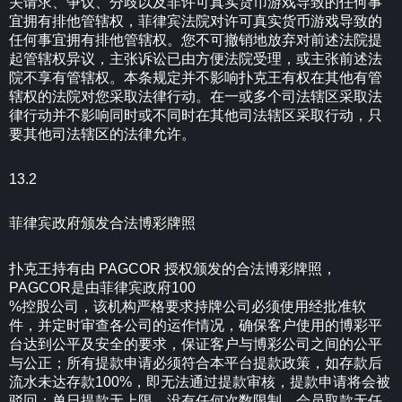
关请求、争议、分歧以及非许可真实货币游戏导致的任何事
宜拥有排他管辖权，菲律宾法院对许可真实货币游戏导致的
任何事宜拥有排他管辖权。您不可撤销地放弃对前述法院提
起管辖权异议，主张诉讼已由方便法院受理，或主张前述法
院不享有管辖权。本条规定并不影响扑克王有权在其他有管
辖权的法院对您采取法律行动。在一或多个司法辖区采取法
律行动并不影响同时或不同时在其他司法辖区采取行动，只
要其他司法辖区的法律允许。
13.2
菲律宾政府颁发合法博彩牌照
扑克王持有由 PAGCOR 授权颁发的合法博彩牌照，
PAGCOR是由菲律宾政府100
%控股公司，该机构严格要求持牌公司必须使用经批准软
件，并定时审查各公司的运作情况，确保客户使用的博彩平
台达到公平及安全的要求，保证客户与博彩公司之间的公平
与公正；所有提款申请必须符合本平台提款政策，如存款后
流水未达存款100%，即无法通过提款审核，提款申请将会被
驳回；单日提款无上限，没有任何次数限制，会员取款无任