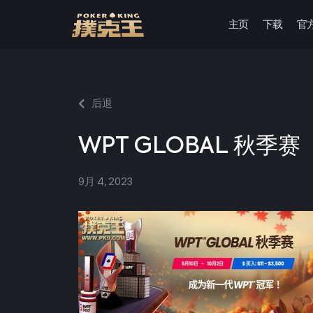
主页
下载
官
跳
至
正
文
后退
WPT GLOBAL 秋季赛
9月 4, 2023