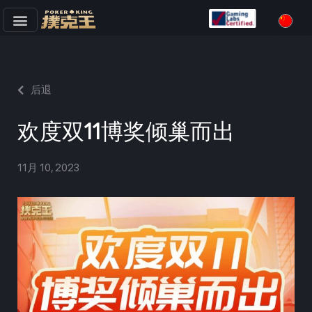
跳
至
正
文
后退
欢度双11博奖倾巢而出
11月 10, 2023