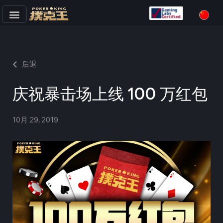
跳
至
正
文
后退
庆祝暴击场上线 100 万红包
10月 29, 2019